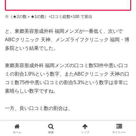
※（★2の数＋★1の数）÷口コミ総数×100 で算出
と、東郷美容形成外科 福岡メンズが一番低く、次いで
ABCクリニック 天神、メンズライフクリニック 福岡・博
多院という結果でした。
東郷美容形成外科 福岡メンズの口コミ数53件中悪い口コ
ミの割合1.9%という数字、またABCクリニック 天神の口
コミ数75件中悪い口コミの割合5.3%という数字は非常に
素晴らしい数字ですね。
一方、良い口コミ数の割合は、
メンズライフクリニック 福岡・博多院
ホーム
検索
トップ
サイドバー