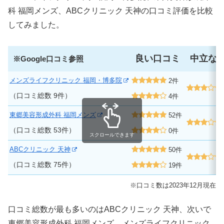
科 福岡メンズ、ABCクリニック 天神の口コミ評価を比較
してみました。
良い口コミ
中立な
※Google口コミ参照
メンズライフクリニック 福岡・博多院
2件
（口コミ総数 9件）
4件
東郷美容形成外科 福岡メンズ
52件
（口コミ総数 53件）
0件
スクロールできます
ABCクリニック 天神
50件
（口コミ総数 75件）
19件
※口コミ数は2023年12月現在
口コミ総数が最も多いのはABCクリニック 天神、次いで
東郷美容形成外科 福岡メンズ、メンズライフクリニック