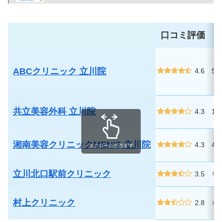
口コミ評価
料
ABCクリニック 立川院
4.6
55
共立美容外科 立川院
4.3
16
湘南美容クリニックMEN’S 立川院
4.3
49
スクロールできます
立川北口駅前クリニック
3.5
※
村上クリニック
2.8
※