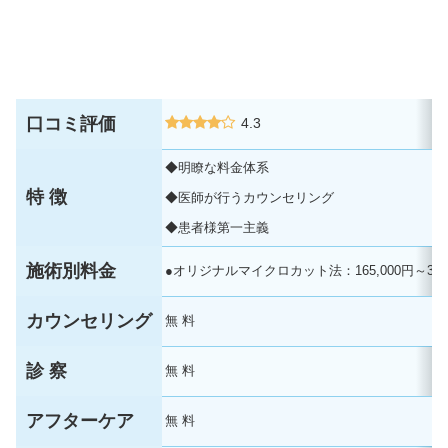
口コミ評価
4.3
◆明瞭な料金体系
特 徴
◆医師が行うカウンセリング
◆患者様第一主義
施術別料金
●オリジナルマイクロカット法：165,000円～330,
カウンセリング
無 料
診 察
無 料
アフターケア
無 料