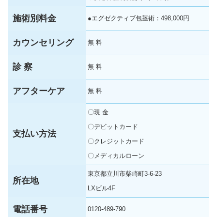
施術別料金
●エグゼクティブ包茎術：498,000円
カウンセリング
無 料
診 察
無 料
アフターケア
無 料
〇現 金
〇デビットカード
支払い方法
〇クレジットカード
〇メディカルローン
東京都立川市柴崎町3-6-23
所在地
LXビル4F
電話番号
0120-489-790