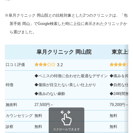
※皐月クリニック 岡山院との比較対象とした2つのクリニックは、「包
茎手術 岡山」でGoogle検索した時に上位に表示されたクリニックか
ら選びました。
皐月クリニック 岡山院
東京上野
口コミ評価
3.2
◆ペニスの特徴に合わせた最適なデザイン
◆痛みを抑え
特徴
◆傷痕が目立たない美しい仕上がり
◆自然な仕上
◆痛みのない麻酔
◆24時間無
施術料
27,500円～
79,200円～
カウンセリング
無料
無料
診察
無料
無料
スクロールできます