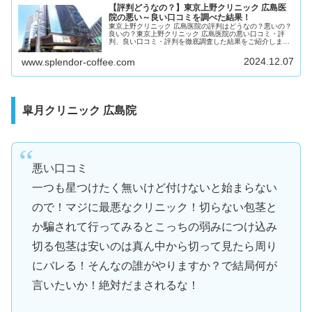
【評判どうなの？】東京上野クリニック 広島医
院の悪い～良い口コミを調べた結果！
東京上野クリニック 広島医院の評判はどうなの？悪いの？
良いの？東京上野クリニック 広島医院の悪い口コミ・評
判、良い口コミ・評判を徹底調査した結果をご紹介しま
す！
2024.12.07
www.splendor-coffee.com
皐月クリニック 広島院
悪い口コミ
一つも星つけたく無いけど付けないと始まらない
ので！マジに最悪なクリニック！切らない包茎と
か騙されて行ってみるとこっちの弱みにつけ込み
切る包茎は安いのは真ん中から切って見たら周り
にバレる！そんなの誰がやりますか？で結局何が
言いたいか！絶対だまされるな！