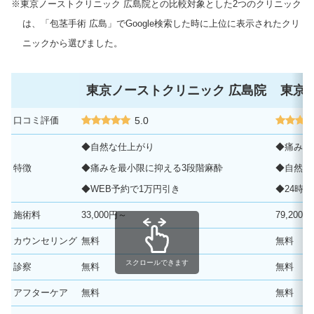
※東京ノーストクリニック 広島院との比較対象とした2つのクリニック
は、「包茎手術 広島」でGoogle検索した時に上位に表示されたクリ
ニックから選びました。
東京ノーストクリニック 広島院
東京
口コミ評価
5.0
◆自然な仕上がり
◆痛みを
特徴
◆痛みを最小限に抑える3段階麻酔
◆自然な
◆WEB予約で1万円引き
◆24時
施術料
33,000円～
79,200
カウンセリング
無料
無料
スクロールできます
診察
無料
無料
アフターケア
無料
無料